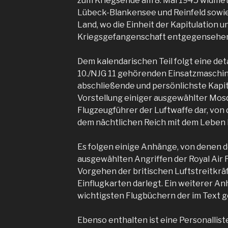
zum Kriegsende am 8. Mai 1945 widmet
Lübeck-Blankensee und Reinfeld sowie 
Land, wo die Einheit der Kapitulation 
Kriegsgefangenschaft entgegensehen
Dem kalendarischen Teil folgt eine det
10./NJG 11 gehörenden Einsatzmaschin
abschließende und persönlichste Kapit
Vorstellung einiger ausgewählter Mo
Flugzeugführer der Luftwaffe dar, von 
dem nächtlichen Reich mit dem Leben
Es folgen einige Anhänge, von denen d
ausgewählten Angriffen der Royal Air 
Vorgehen der britischen Luftstreitkräf
Einflugkarten darlegt. Ein weiterer A
wichtigsten Flugbüchern der im Text 
Ebenso enthalten ist eine Personalliste