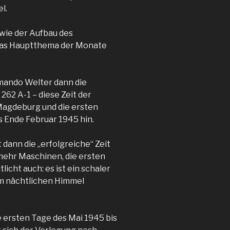
l.
owie der Aufbau des
 das Hauptthema der Monate
mando Welter dann die
262 A-1 – diese Zeit der
Magdeburg und die ersten
is Ende Februar 1945 hin.
 dann die „erfolgreiche“ Zeit
 mehr Maschinen, die ersten
icht auch: es ist ein schaler
am nächtlichen Himmel
e ersten Tage des Mai 1945 bis