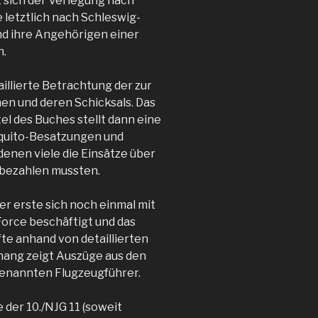
 sich der Verlegung nach
letztlich nach Schleswig-
und ihre Angehörigen einer
.
aillierte Betrachtung der zur
en und deren Schicksals. Das
el des Buches stellt dann eine
squito-Besatzungen und
denen viele die Einsätze über
 bezahlen mussten.
er erste sich noch einmal mit
Force beschäftigt und das
te anhand von detaillierten
nhang zeigt Auszüge aus den
genannten Flugzeugführer.
 der 10./NJG 11 (soweit