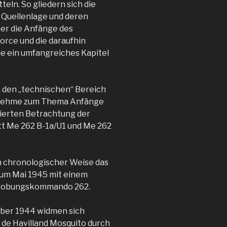
eln. So gliedern sich die
r Quellenlage und deren
er die Anfänge des
orce und die daraufhin
e ein umfangreiches Kapitel
n den „technischen“ Bereich
Boehme zum Thema Anfänge
lierten Betrachtung der
tt Me 262 B-1a/U1 und Me 262
n chronologischer Weise das
um Mai 1945 mit einem
Erprobungskommando 262.
ber 1944 widmen sich
 de Havilland Mosquito durch