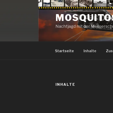
Zum
Inhalt
MOSQUITO
springen
Nachtjagd mit der Messerschm
Startseite
Inhalte
Zus
INHALTE