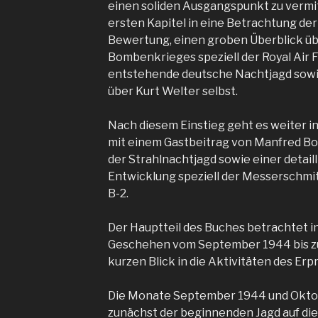
einen soliden Ausgangspunkt zu vermitt
ersten Kapitel in eine Betrachtung de
Bewertung, einen groben Überblick üb
Bombenkrieges speziell der Royal Air F
entstehende deutsche Nachtjagd sowi
über Kurt Welter selbst.
Nach diesem Einstieg geht es weiter i
mit einem Gastbeitrag von Manfred 
der Strahlnachtjagd sowie einer detail
Entwicklung speziell der Messerschmi
B-2.
Der Hauptteil des Buches betrachtet i
Geschehen vom September 1944 bis z
kurzen Blick in die Aktivitäten des 
Die Monate September 1944 und Okto
zunächst der beginnenden Jagd auf die