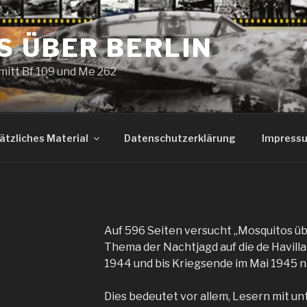
S ÜBER BERLIN
itt Bf 109 und Me 262
ätzliches Material
Datenschutzerklärung
Impress
Auf 596 Seiten versucht „Mosquitos üb
Thema der Nachtjagd auf die de Havil
1944 und bis Kriegsende im Mai 1945 n
Dies bedeutet vor allem, Lesern mit u